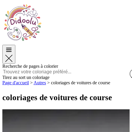
Pâques
Pâques
TOP Catégories
TOP Catégories
Pour les Garçons
Pour les Garçons
Pour les Filles
Pour les Filles
Éducation
Éducation
Dessins animés et Films
Dessins animés et Films
Jeux
Jeux
Recherche de pages à colorier
Français
Tirez au sort un coloriage
Page d'accueil
>
Autres
>
coloriages de voitures de course
POLSKI
ENGLISH
coloriages de voitures de course
FRANÇAIS
MALAGASY
TIẾNG VIỆT