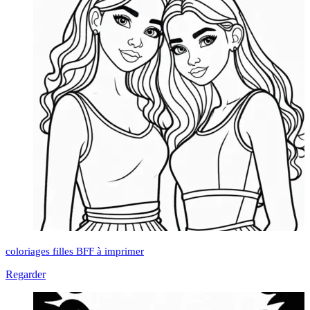
coloriages filles BFF à imprimer
Regarder