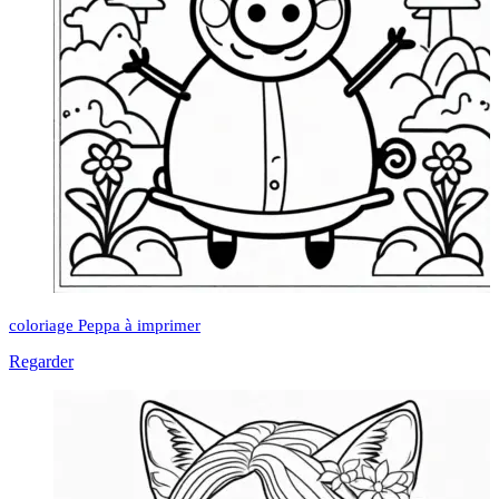
coloriage Peppa à imprimer
Regarder