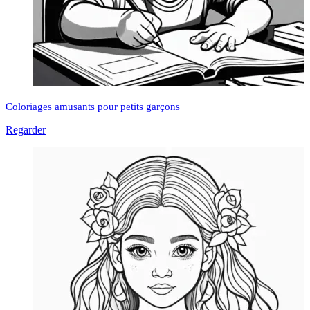
Coloriages amusants pour petits garçons
Regarder