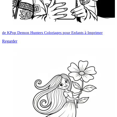
de KPop Demon Hunters Coloriages pour Enfants à Imprimer
Regarder