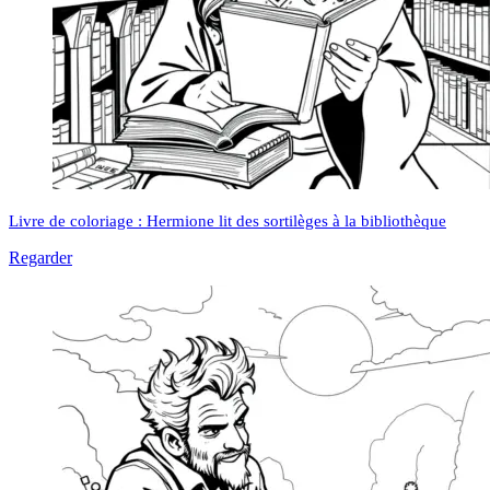
Livre de coloriage : Hermione lit des sortilèges à la bibliothèque
Regarder