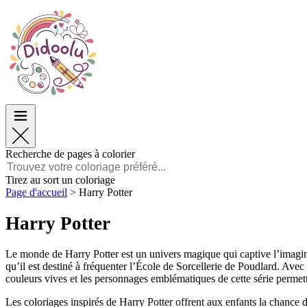
Pâques
Pâques
TOP Catégories
TOP Catégories
Pour les Garçons
Pour les Garçons
Pour les Filles
Pour les Filles
Éducation
Éducation
Dessins animés et Films
Dessins animés et Films
Jeux
Jeux
Recherche de pages à colorier
Français
Tirez au sort un coloriage
Page d'accueil
>
Harry Potter
POLSKI
ENGLISH
Harry Potter
FRANÇAIS
MALAGASY
TIẾNG VIỆT
Le monde de Harry Potter est un univers magique qui captive l’imagina
qu’il est destiné à fréquenter l’École de Sorcellerie de Poudlard. Avec
couleurs vives et les personnages emblématiques de cette série permet
Les coloriages inspirés de Harry Potter offrent aux enfants la chance de 