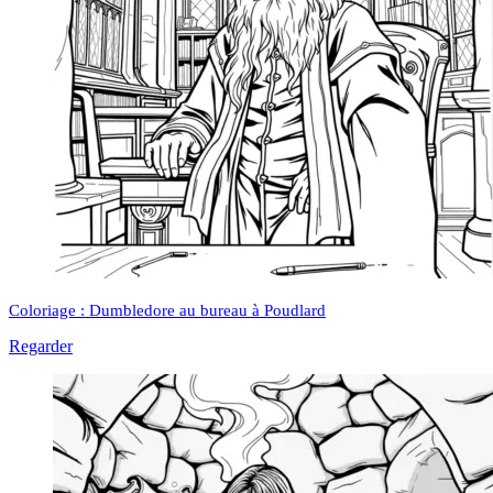
Coloriage : Dumbledore au bureau à Poudlard
Regarder