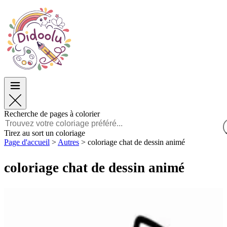
Pâques
Pâques
TOP Catégories
TOP Catégories
Pour les Garçons
Pour les Garçons
Pour les Filles
Pour les Filles
Éducation
Éducation
Dessins animés et Films
Dessins animés et Films
Jeux
Jeux
Recherche de pages à colorier
Français
Tirez au sort un coloriage
Page d'accueil
>
Autres
>
coloriage chat de dessin animé
POLSKI
ENGLISH
coloriage chat de dessin animé
FRANÇAIS
MALAGASY
TIẾNG VIỆT