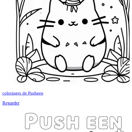
coloriages de Pusheen
Regarder