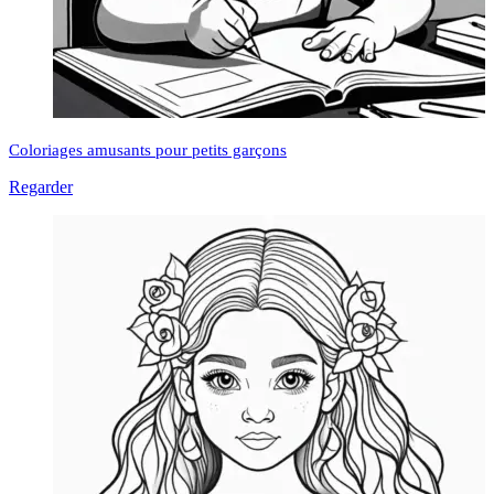
Coloriages amusants pour petits garçons
Regarder