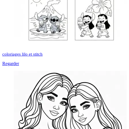
coloriages lilo et stitch
Regarder