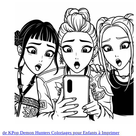
de KPop Demon Hunters Coloriages pour Enfants à Imprimer