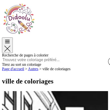
Pâques
Pâques
TOP Catégories
TOP Catégories
Pour les Garçons
Pour les Garçons
Pour les Filles
Pour les Filles
Éducation
Éducation
Dessins animés et Films
Dessins animés et Films
Jeux
Jeux
Recherche de pages à colorier
Français
Tirez au sort un coloriage
Page d'accueil
>
Autres
>
ville de coloriages
POLSKI
ENGLISH
ville de coloriages
FRANÇAIS
MALAGASY
TIẾNG VIỆT