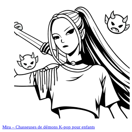
Mira – Chasseuses de démons K-pop pour enfants