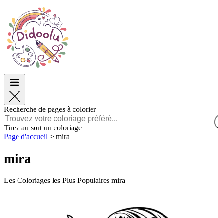
Pâques
Pâques
TOP Catégories
TOP Catégories
Pour les Garçons
Pour les Garçons
Pour les Filles
Pour les Filles
Éducation
Éducation
Dessins animés et Films
Dessins animés et Films
Jeux
Jeux
Recherche de pages à colorier
Français
Tirez au sort un coloriage
Page d'accueil
>
mira
POLSKI
ENGLISH
mira
FRANÇAIS
MALAGASY
TIẾNG VIỆT
Les Coloriages les Plus Populaires mira