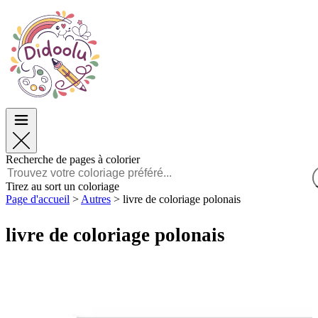
Pâques
Pâques
TOP Catégories
TOP Catégories
Pour les Garçons
Pour les Garçons
Pour les Filles
Pour les Filles
Éducation
Éducation
Dessins animés et Films
Dessins animés et Films
Jeux
Jeux
Recherche de pages à colorier
Français
Tirez au sort un coloriage
Page d'accueil
>
Autres
>
livre de coloriage polonais
POLSKI
ENGLISH
livre de coloriage polonais
FRANÇAIS
MALAGASY
TIẾNG VIỆT