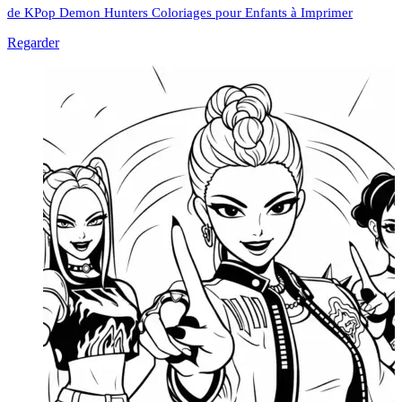
de KPop Demon Hunters Coloriages pour Enfants à Imprimer
Regarder