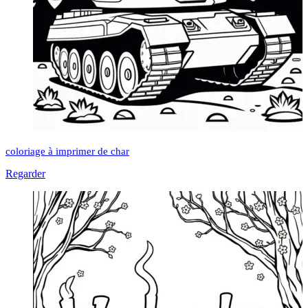
coloriage à imprimer de char
Regarder