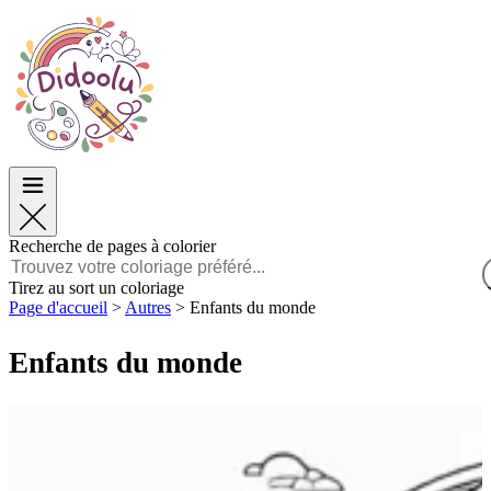
Pâques
Pâques
TOP Catégories
TOP Catégories
Pour les Garçons
Pour les Garçons
Pour les Filles
Pour les Filles
Éducation
Éducation
Dessins animés et Films
Dessins animés et Films
Jeux
Jeux
Recherche de pages à colorier
Français
Tirez au sort un coloriage
Page d'accueil
>
Autres
>
Enfants du monde
POLSKI
ENGLISH
Enfants du monde
FRANÇAIS
MALAGASY
TIẾNG VIỆT