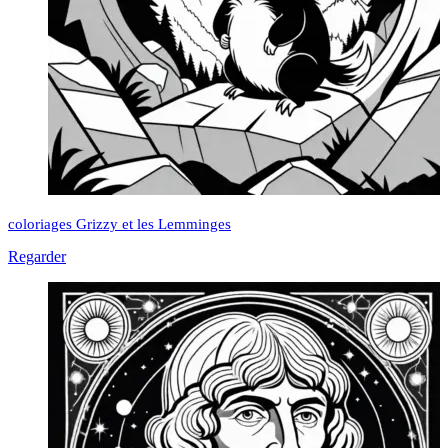
coloriages Grizzy et les Lemminges
Regarder