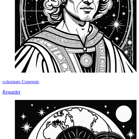
coloriage Copernic
Regarder