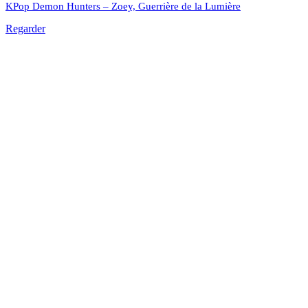
KPop Demon Hunters – Zoey, Guerrière de la Lumière
Regarder