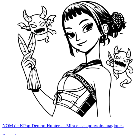
NOM de KPop Demon Hunters – Mira et ses pouvoirs magiques