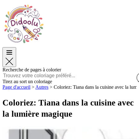
Pâques
Pâques
TOP Catégories
TOP Catégories
Pour les Garçons
Pour les Garçons
Pour les Filles
Pour les Filles
Éducation
Éducation
Dessins animés et Films
Dessins animés et Films
Jeux
Jeux
Recherche de pages à colorier
Français
Tirez au sort un coloriage
Page d'accueil
>
Autres
>
Coloriez: Tiana dans la cuisine avec la lum
POLSKI
ENGLISH
Coloriez: Tiana dans la cuisine avec
FRANÇAIS
MALAGASY
la lumière magique
TIẾNG VIỆT