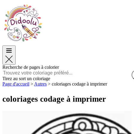
Pâques
Pâques
TOP Catégories
TOP Catégories
Pour les Garçons
Pour les Garçons
Pour les Filles
Pour les Filles
Éducation
Éducation
Dessins animés et Films
Dessins animés et Films
Jeux
Jeux
Recherche de pages à colorier
Français
Tirez au sort un coloriage
Page d'accueil
>
Autres
>
coloriages codage à imprimer
POLSKI
ENGLISH
coloriages codage à imprimer
FRANÇAIS
MALAGASY
TIẾNG VIỆT