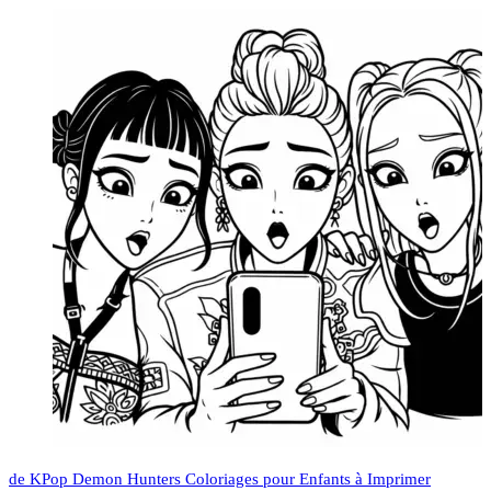
de KPop Demon Hunters Coloriages pour Enfants à Imprimer