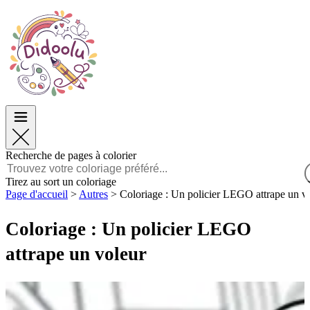
Pâques
Pâques
TOP Catégories
TOP Catégories
Pour les Garçons
Pour les Garçons
Pour les Filles
Pour les Filles
Éducation
Éducation
Dessins animés et Films
Dessins animés et Films
Jeux
Jeux
Recherche de pages à colorier
Français
Tirez au sort un coloriage
Page d'accueil
>
Autres
>
Coloriage : Un policier LEGO attrape un v
POLSKI
ENGLISH
Coloriage : Un policier LEGO
FRANÇAIS
MALAGASY
attrape un voleur
TIẾNG VIỆT