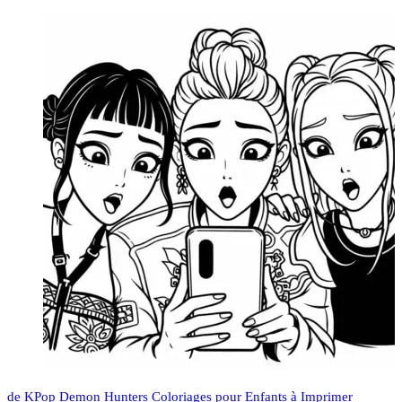
de KPop Demon Hunters Coloriages pour Enfants à Imprimer