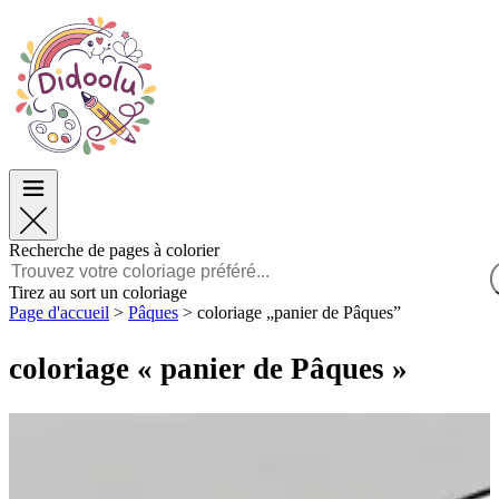
Pâques
Pâques
TOP Catégories
TOP Catégories
Pour les Garçons
Pour les Garçons
Pour les Filles
Pour les Filles
Éducation
Éducation
Dessins animés et Films
Dessins animés et Films
Jeux
Jeux
Recherche de pages à colorier
Français
Tirez au sort un coloriage
Page d'accueil
>
Pâques
>
coloriage „panier de Pâques”
POLSKI
ENGLISH
coloriage « panier de Pâques »
FRANÇAIS
MALAGASY
TIẾNG VIỆT