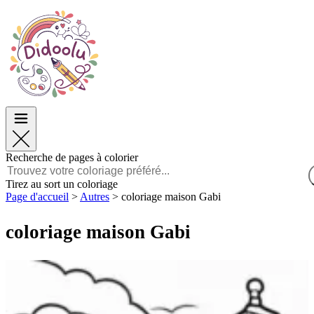
Pâques
Pâques
TOP Catégories
TOP Catégories
Pour les Garçons
Pour les Garçons
Pour les Filles
Pour les Filles
Éducation
Éducation
Dessins animés et Films
Dessins animés et Films
Jeux
Jeux
Recherche de pages à colorier
Français
Tirez au sort un coloriage
Page d'accueil
>
Autres
>
coloriage maison Gabi
POLSKI
ENGLISH
coloriage maison Gabi
FRANÇAIS
MALAGASY
TIẾNG VIỆT