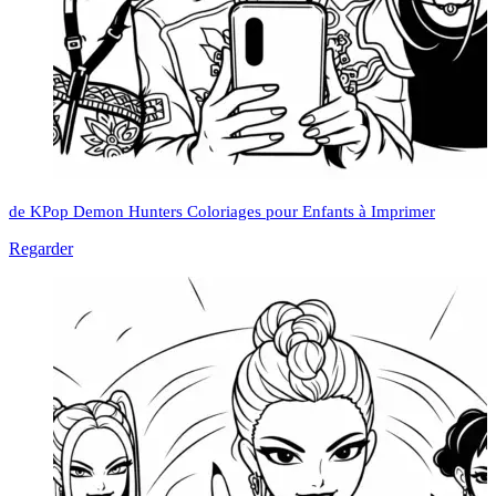
de KPop Demon Hunters Coloriages pour Enfants à Imprimer
Regarder