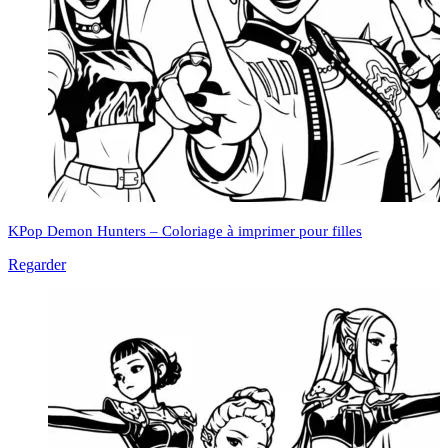
KPop Demon Hunters – Coloriage à imprimer pour filles
Regarder