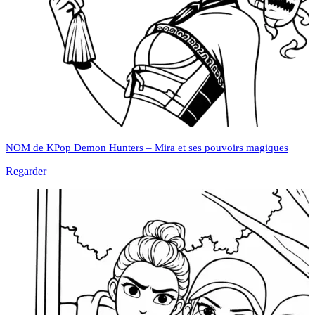
NOM de KPop Demon Hunters – Mira et ses pouvoirs magiques
Regarder