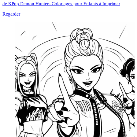
de KPop Demon Hunters Coloriages pour Enfants à Imprimer
Regarder