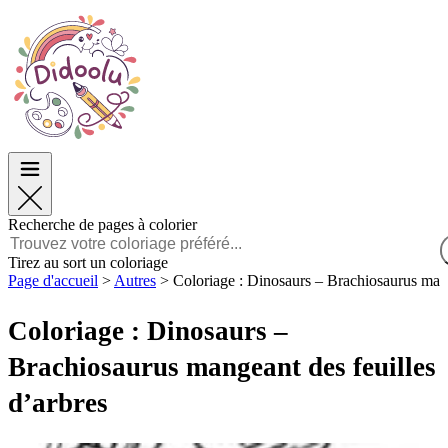
Pâques
Pâques
TOP Catégories
TOP Catégories
Pour les Garçons
Pour les Garçons
Pour les Filles
Pour les Filles
Éducation
Éducation
Dessins animés et Films
Dessins animés et Films
Jeux
Jeux
Recherche de pages à colorier
Français
Tirez au sort un coloriage
Page d'accueil
>
Autres
>
Coloriage : Dinosaurs – Brachiosaurus mang
POLSKI
ENGLISH
Coloriage : Dinosaurs –
FRANÇAIS
MALAGASY
Brachiosaurus mangeant des feuilles
TIẾNG VIỆT
d’arbres