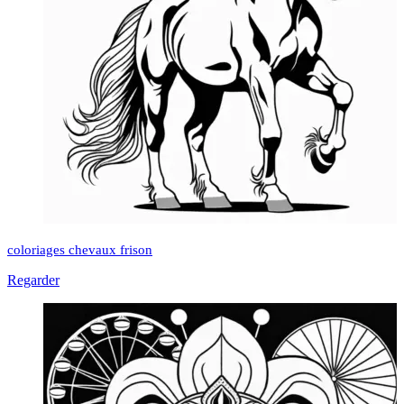
coloriages chevaux frison
Regarder