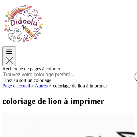
Pâques
Pâques
TOP Catégories
TOP Catégories
Pour les Garçons
Pour les Garçons
Pour les Filles
Pour les Filles
Éducation
Éducation
Dessins animés et Films
Dessins animés et Films
Jeux
Jeux
Recherche de pages à colorier
Français
Tirez au sort un coloriage
Page d'accueil
>
Autres
>
coloriage de lion à imprimer
POLSKI
ENGLISH
coloriage de lion à imprimer
FRANÇAIS
MALAGASY
TIẾNG VIỆT