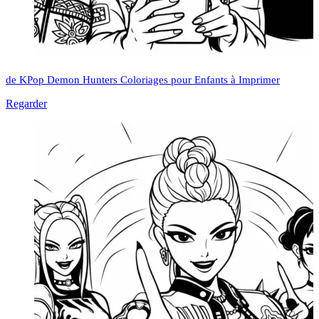
de KPop Demon Hunters Coloriages pour Enfants à Imprimer
Regarder