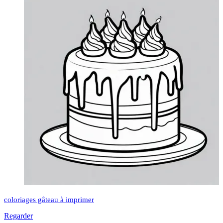
coloriages gâteau à imprimer
Regarder