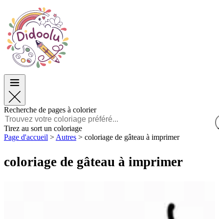
Pâques
Pâques
TOP Catégories
TOP Catégories
Pour les Garçons
Pour les Garçons
Pour les Filles
Pour les Filles
Éducation
Éducation
Dessins animés et Films
Dessins animés et Films
Jeux
Jeux
Recherche de pages à colorier
Français
Tirez au sort un coloriage
Page d'accueil
>
Autres
>
coloriage de gâteau à imprimer
POLSKI
ENGLISH
coloriage de gâteau à imprimer
FRANÇAIS
MALAGASY
TIẾNG VIỆT