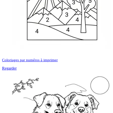
Coloriages par numéros à imprimer
Regarder