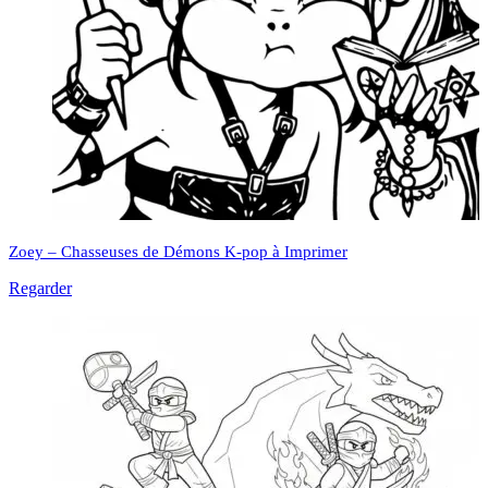
Zoey – Chasseuses de Démons K-pop à Imprimer
Regarder