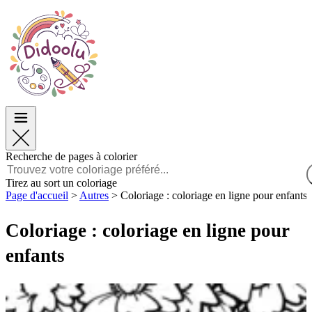
Pâques
Pâques
TOP Catégories
TOP Catégories
Pour les Garçons
Pour les Garçons
Pour les Filles
Pour les Filles
Éducation
Éducation
Dessins animés et Films
Dessins animés et Films
Jeux
Jeux
Recherche de pages à colorier
Français
Tirez au sort un coloriage
Page d'accueil
>
Autres
>
Coloriage : coloriage en ligne pour enfants
POLSKI
ENGLISH
Coloriage : coloriage en ligne pour
FRANÇAIS
MALAGASY
enfants
TIẾNG VIỆT