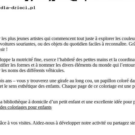
les plus jeunes artistes qui commencent tout juste à explorer les couleur
oitures souriantes, ou des objets du quotidien faciles à reconnaître. Grâ
sir !
ppe la motricité fine, exerce l’habileté des petites mains et la coordinat
entifier les formes et à nommer les divers éléments du monde qui l’ento
 les noms des différents véhicules.
rois ans – vous y trouverez une girafe au long cou, un papillon coloré da
et le sens esthétique des enfants. Chaque page de ce coloriage est une pe
 la bibliothèque à domicile d’un petit enfant et une excellente idée pou
des coloriages pour enfants
râce à vos visites. Aidez-nous à développer notre activité ou partagez s