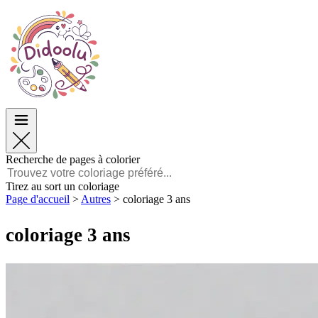
Pâques
Pâques
TOP Catégories
TOP Catégories
Pour les Garçons
Pour les Garçons
Pour les Filles
Pour les Filles
Éducation
Éducation
Dessins animés et Films
Dessins animés et Films
Jeux
Jeux
Recherche de pages à colorier
Français
Tirez au sort un coloriage
Page d'accueil
>
Autres
>
coloriage 3 ans
POLSKI
ENGLISH
coloriage 3 ans
FRANÇAIS
MALAGASY
TIẾNG VIỆT