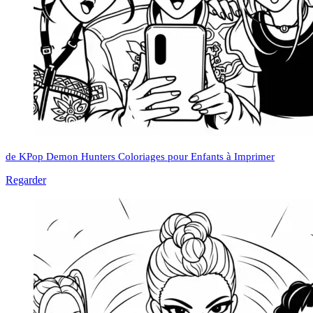
de KPop Demon Hunters Coloriages pour Enfants à Imprimer
Regarder